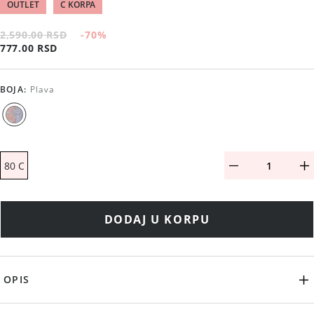
OUTLET
C KORPA
2,590.00 RSD
-70
%
777.00 RSD
BOJA
:
Plava
80 C
DODAJ U KORPU
OPIS