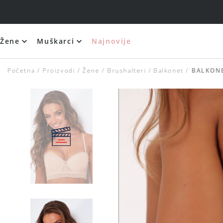
Žene
Muškarci
Najnovije
Početna
Proizvodi
Žene
Brushalteri
Balkonet
BALKONE