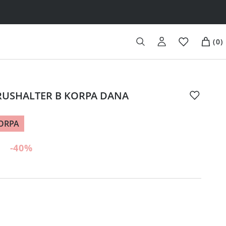
(
0
)
RUSHALTER B KORPA DANA
ORPA
-40
%