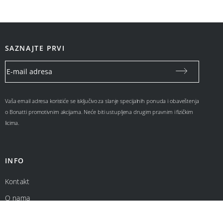
SAZNAJTE PRVI
Vaša email adresa koristiće se isključivo za slanje specijalnih ponuda i obaveštenja
o Bonatti promotivnim akcijama. Neće biti ustupljena drugim pravnim i fizičkim
licima.
INFO
Kontakt
O nama