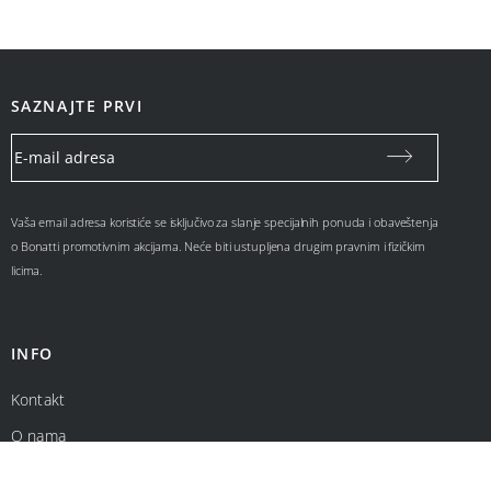
SAZNAJTE PRVI
Vaša email adresa koristiće se isključivo za slanje specijalnih ponuda i obaveštenja
o Bonatti promotivnim akcijama. Neće biti ustupljena drugim pravnim i fizičkim
licima.
INFO
Kontakt
O nama