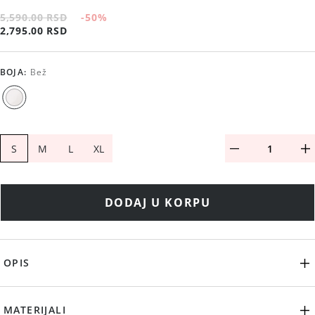
5,590.00 RSD
-50
%
2,795.00 RSD
BOJA
:
Bež
S
M
L
XL
DODAJ U KORPU
OPIS
MATERIJALI