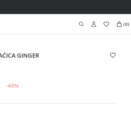
(
0
)
AĆICA GINGER
-40
%