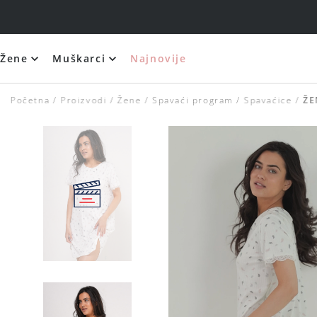
Žene
Muškarci
Najnovije
Početna
Proizvodi
Žene
Spavaći program
Spavaćice
ŽE