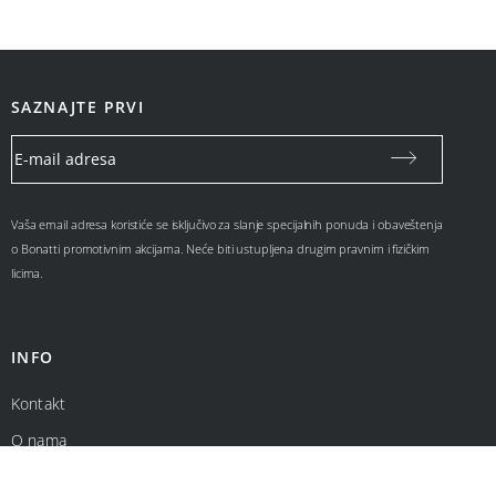
SAZNAJTE PRVI
Vaša email adresa koristiće se isključivo za slanje specijalnih ponuda i obaveštenja
o Bonatti promotivnim akcijama. Neće biti ustupljena drugim pravnim i fizičkim
licima.
INFO
Kontakt
O nama