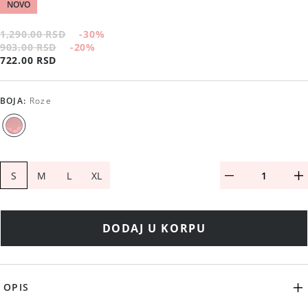
NOVO
1,290.00 RSD
-30
%
903.00 RSD
-20
%
722.00 RSD
BOJA
:
Roze
S
M
L
XL
DODAJ U KORPU
OPIS