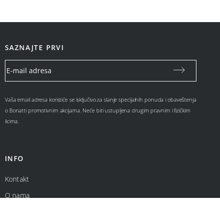
SAZNAJTE PRVI
Vaša email adresa koristiće se isključivo za slanje specijalnih ponuda i obaveštenja
o Bonatti promotivnim akcijama. Neće biti ustupljena drugim pravnim i fizičkim
licima.
INFO
Kontakt
O nama