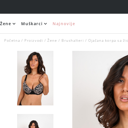
Žene
Muškarci
Najnovije
Početna
Proizvodi
Žene
Brushalteri
Ojačana korpa sa ž