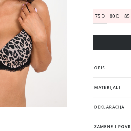
75 D
80 D
85
OPIS
MATERIJALI
DEKLARACIJA
ZAMENE I POVR