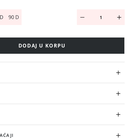
 D
90 D
DODAJ U KORPU
AĆAJI