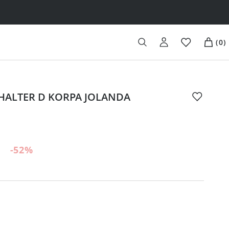
(
0
)
HALTER D KORPA JOLANDA
-52
%