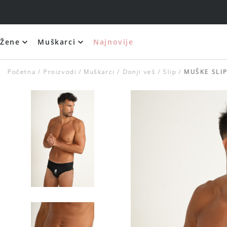
Žene
Muškarci
Najnovije
Početna
Proizvodi
Muškarci
Donji veš
Slip
MUŠKE SLIP