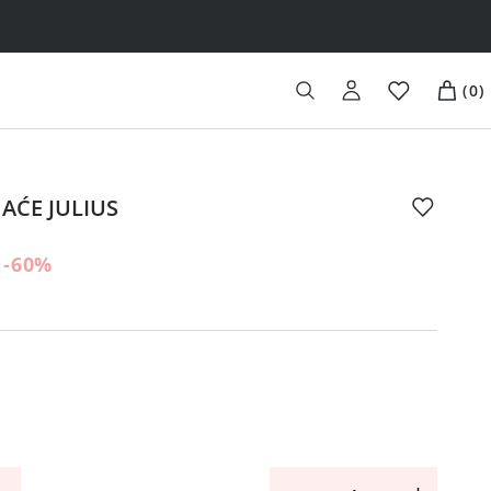
(
0
)
AĆE JULIUS
-60
%