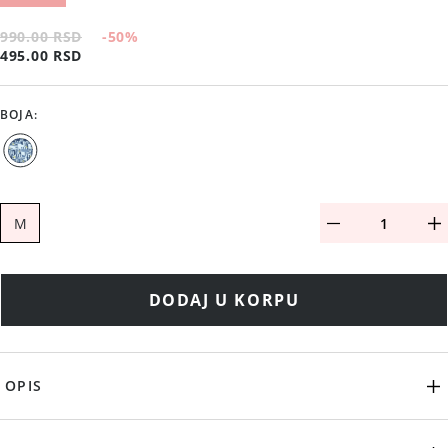
990.00 RSD
-50
%
495.00 RSD
BOJA
:
M
DODAJ U KORPU
OPIS