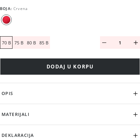
BOJA
:
Crvena
70 B
75 B
80 B
85 B
DODAJ U KORPU
OPIS
MATERIJALI
DEKLARACIJA