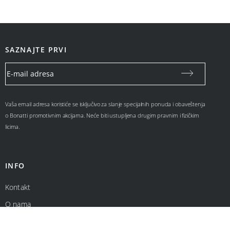
SAZNAJTE PRVI
Vaša email adresa koristiće se isključivo za slanje specijalnih ponuda i obaveštenja
o Bonatti promotivnim akcijama. Neće biti ustupljena drugim pravnim i fizičkim
licima.
INFO
Kontakt
O nama