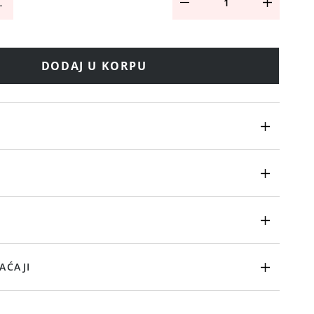
L
DODAJ U KORPU
AĆAJI