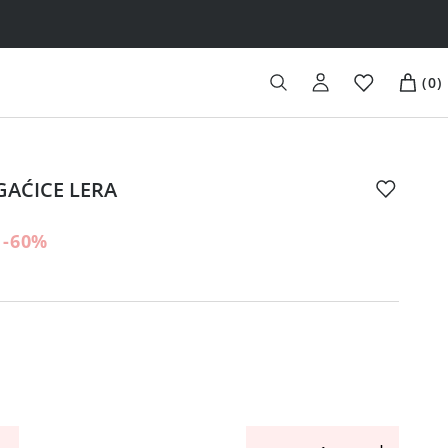
(
0
)
GAĆICE LERA
-60
%