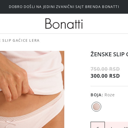
DOBRO DOŠLI NA JEDINI ZVANIČNI SAJT BRENDA BONATTI
Silikonski i samolepljivi brushalteri
 SLIP GAĆICE LERA
ŽENSKE SLIP 
750.00 RSD
300.00 RSD
BOJA
:
Roze