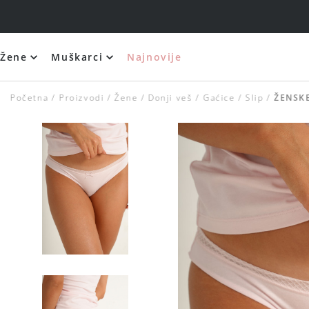
Žene
Muškarci
Najnovije
Početna
Proizvodi
Žene
Donji veš
Gaćice
Slip
ŽENSKE