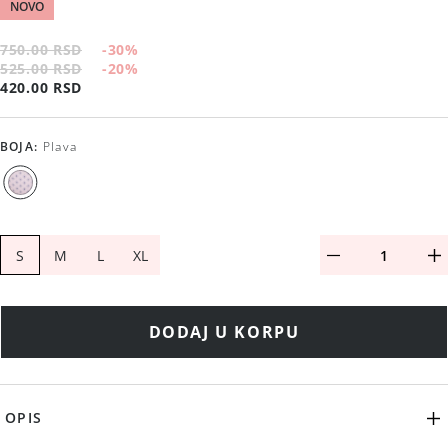
NOVO
750.00 RSD
-30
%
525.00 RSD
-20
%
420.00 RSD
BOJA
:
Plava
S
M
L
XL
DODAJ U KORPU
OPIS