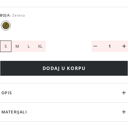
BOJA
:
Zelena
S
M
L
XL
DODAJ U KORPU
OPIS
MATERIJALI