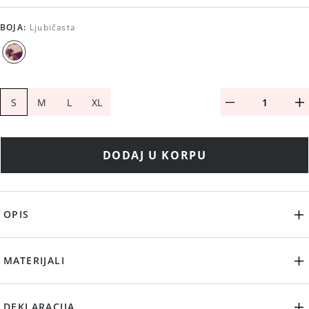
BOJA
:
Ljubičasta
S
M
L
XL
DODAJ U KORPU
OPIS
MATERIJALI
DEKLARACIJA