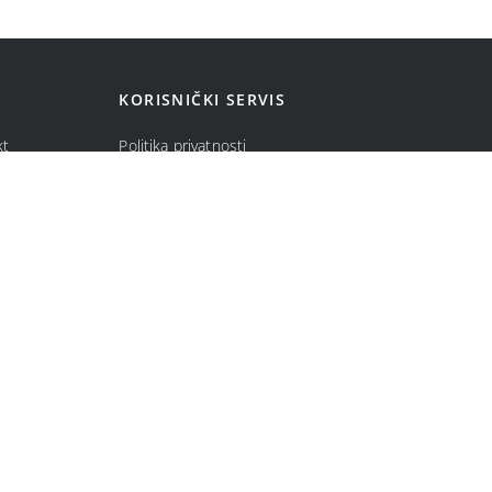
KORISNIČKI SERVIS
kt
Politika privatnosti
ma
Politika kolačića
Opšti uslovi prodaje u internet prodavnici
Uslovi korišćenja internet prodavnice