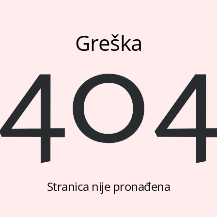
40
Greška
Stranica nije pronađena