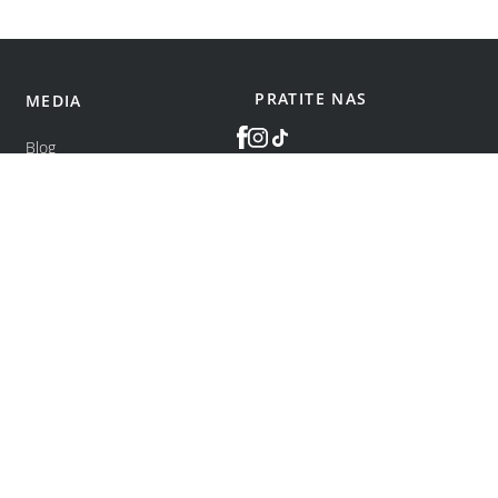
PRATITE NAS
MEDIA
Blog
©
bonatti
2026
.
Sva prava zadržana.