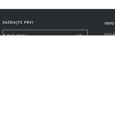
SAZNAJTE PRVI
INFO
Konta
O na
Vaša email adresa koristiće se isključivo za slanje specijalnih
ponuda i obaveštenja o Bonatti promotivnim akcijama. Neće
biti ustupljena drugim pravnim i fizičkim licima.
OPCIJE PLAĆANJA: