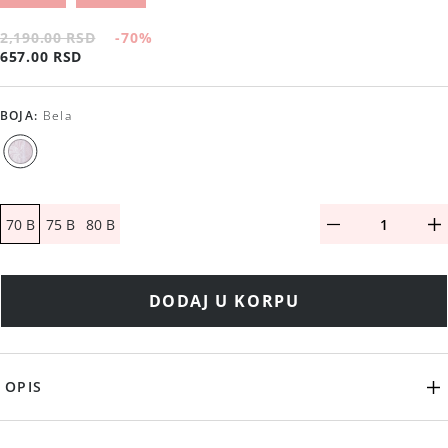
2,190.00 RSD
-70
%
657.00 RSD
BOJA
:
Bela
70 B
75 B
80 B
DODAJ U KORPU
OPIS