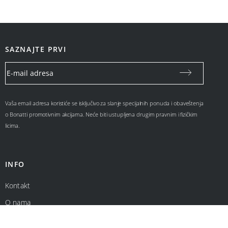
SAZNAJTE PRVI
Vaša email adresa koristiće se isključivo za slanje specijalnih ponuda i obaveštenja
o Bonatti promotivnim akcijama. Neće biti ustupljena drugim pravnim i fizičkim
licima.
INFO
Kontakt
O nama