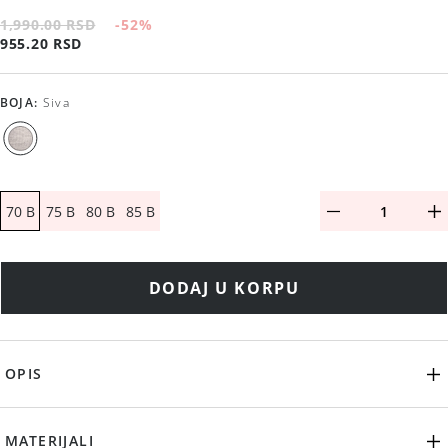
1,990.00 RSD
-52
%
955.20 RSD
BOJA
:
Siva
70 B
75 B
80 B
85 B
DODAJ U KORPU
OPIS
MATERIJALI