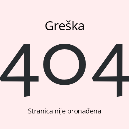
40
Greška
Stranica nije pronađena