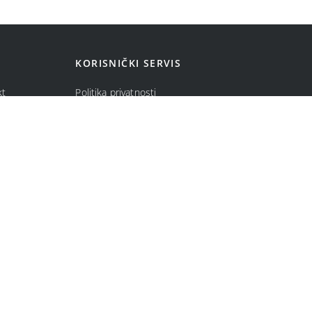
KORISNIČKI SERVIS
kt
Politika privatnosti
ma
Politika kolačića
Opšti uslovi prodaje u internet prodavnici
Uslovi korišćenja internet prodavnice