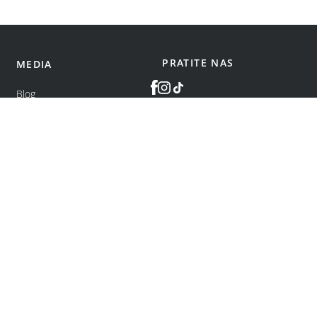
PRATITE NAS
MEDIA
Blog
©
bonatti
2026
.
Sva prava zadržana.