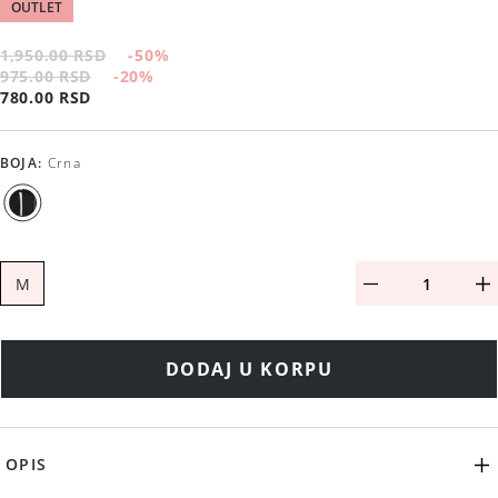
OUTLET
1,950.00 RSD
-50
%
975.00 RSD
-20
%
780.00 RSD
BOJA
:
Crna
M
DODAJ U KORPU
OPIS