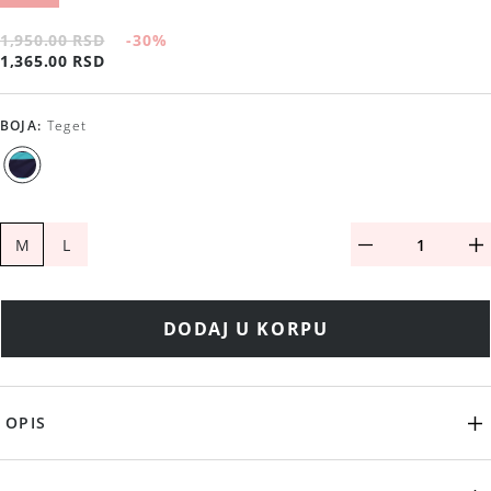
1,950.00 RSD
-30
%
1,365.00 RSD
BOJA
:
Teget
M
L
DODAJ U KORPU
OPIS