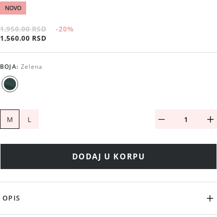
NOVO
1,950.00 RSD
-20
%
1,560.00 RSD
BOJA
:
Zelena
M
L
DODAJ U KORPU
OPIS