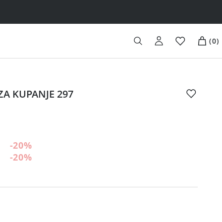
(
0
)
ZA KUPANJE 297
-20
%
-20
%