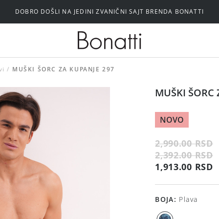
DOBRO DOŠLI NA JEDINI ZVANIČNI SAJT BRENDA BONATTI
Silikonski i samolepljivi brushalteri
vi
MUŠKI ŠORC ZA KUPANJE 297
MUŠKI ŠORC 
NOVO
2,990.00 RSD
2,392.00 RSD
1,913.00 RSD
BOJA
:
Plava