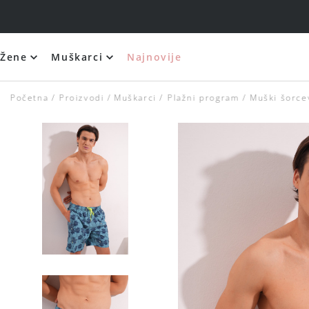
Žene
Muškarci
Najnovije
Početna
Proizvodi
Muškarci
Plažni program
Muški šorce