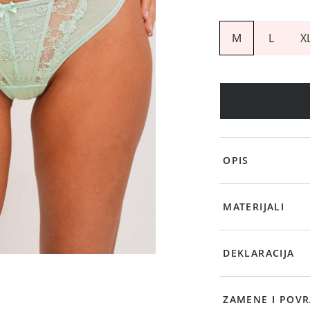
M
L
X
OPIS
MATERIJALI
DEKLARACIJA
ZAMENE I POVR