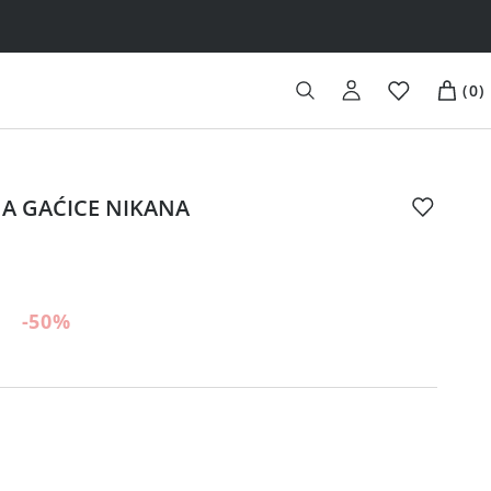
(
0
)
A GAĆICE NIKANA
-50
%