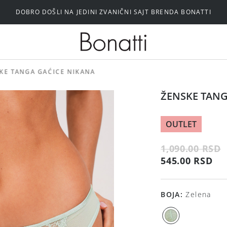
DOBRO DOŠLI NA JEDINI ZVANIČNI SAJT BRENDA BONATTI
Silikonski i samolepljivi brushalteri
KE TANGA GAĆICE NIKANA
ŽENSKE TANG
OUTLET
1,090.00 RSD
545.00 RSD
BOJA
:
Zelena