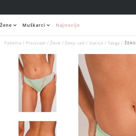
Žene
Muškarci
Najnovije
Početna
Proizvodi
Žene
Donji veš
Gaćice
Tanga
ŽENS