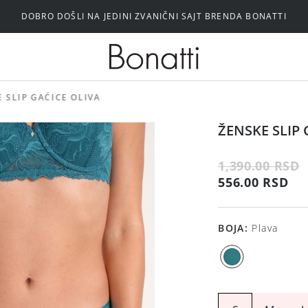
DOBRO DOŠLI NA JEDINI ZVANIČNI SAJT BRENDA BONATTI
Silikonski i samolepljivi brushalteri
 SLIP GAĆICE OLIVA
ŽENSKE SLIP 
1,390.00 RSD
556.00 RSD
BOJA
:
Plava