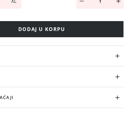
XL
DODAJ U KORPU
AĆAJI