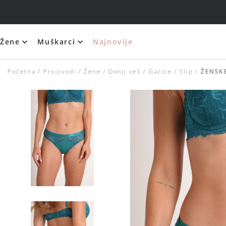
Žene
Muškarci
Najnovije
Početna
Proizvodi
Žene
Donji veš
Gaćice
Slip
ŽENSKE