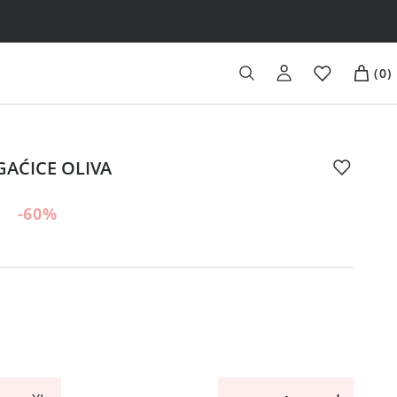
(
0
)
GAĆICE OLIVA
-60
%