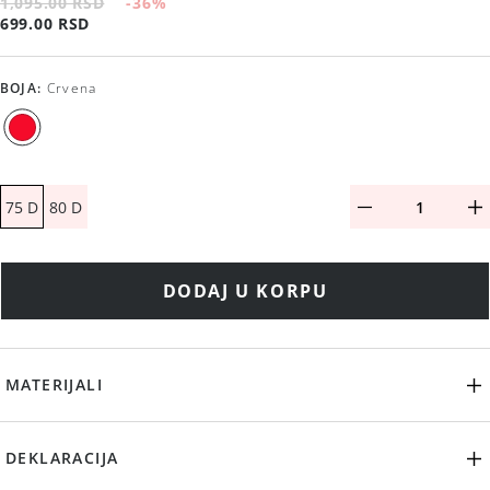
1,095.00 RSD
-36
%
699.00 RSD
BOJA
:
Crvena
75 D
80 D
DODAJ U KORPU
MATERIJALI
DEKLARACIJA