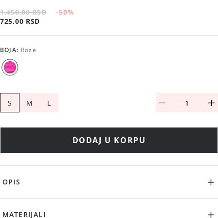
1,450.00 RSD
-50
%
725.00 RSD
BOJA
:
Roze
S
M
L
DODAJ U KORPU
OPIS
MATERIJALI