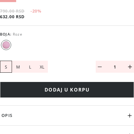
790.00 RSD
-20
%
632.00 RSD
BOJA
:
Roze
S
M
L
XL
DODAJ U KORPU
OPIS