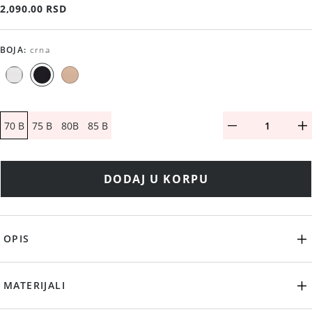
2,090.00 RSD
BOJA
:
crna
70 B
75 B
80B
85 B
DODAJ U KORPU
OPIS
MATERIJALI