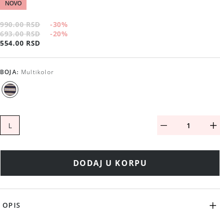
NOVO
990.00 RSD
-30
%
693.00 RSD
-20
%
554.00 RSD
BOJA
:
Multikolor
L
DODAJ U KORPU
OPIS