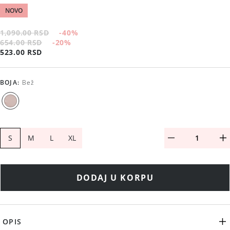
NOVO
1,090.00 RSD
-40
%
654.00 RSD
-20
%
523.00 RSD
BOJA
:
Bež
S
M
L
XL
DODAJ U KORPU
OPIS