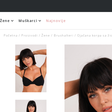
Žene
Muškarci
Najnovije
Početna
Proizvodi
Žene
Brushalteri
Ojačana korpa sa ž