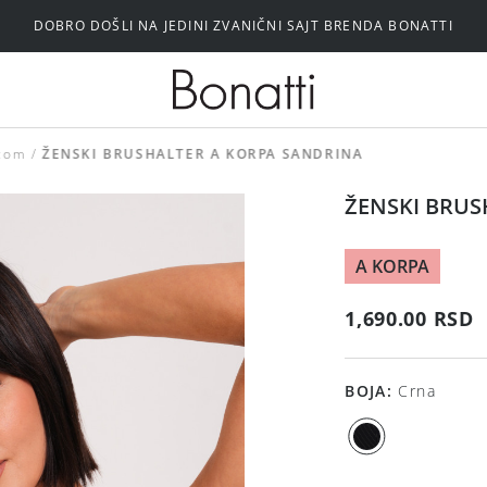
DOBRO DOŠLI NA JEDINI ZVANIČNI SAJT BRENDA BONATTI
Silikonski i samolepljivi brushalteri
icom
ŽENSKI BRUSHALTER A KORPA SANDRINA
ŽENSKI BRUS
A KORPA
1,690.00 RSD
BOJA
:
Crna