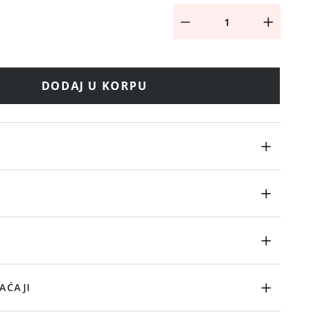
DODAJ U KORPU
AĆAJI