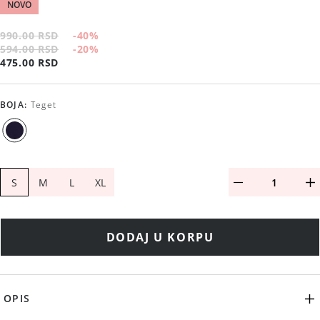
NOVO
990.00 RSD
-40
%
594.00 RSD
-20
%
475.00 RSD
BOJA
:
Teget
S
M
L
XL
DODAJ U KORPU
OPIS