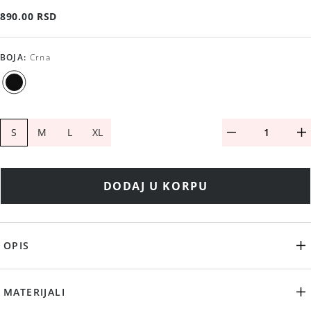
890.00 RSD
BOJA
:
Crna
S
M
L
XL
DODAJ U KORPU
OPIS
MATERIJALI