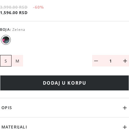
3,990.00 RSD
-60
%
1,596.00 RSD
BOJA
:
Zelena
S
M
DODAJ U KORPU
OPIS
MATERIJALI