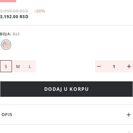
3,990.00 RSD
-20
%
3,192.00 RSD
BOJA
:
Bež
S
M
L
DODAJ U KORPU
OPIS