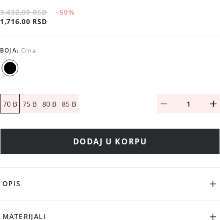
3,432.00 RSD
-50
%
1,716.00 RSD
BOJA
:
Crna
70 B
75 B
80 B
85 B
DODAJ U KORPU
OPIS
MATERIJALI