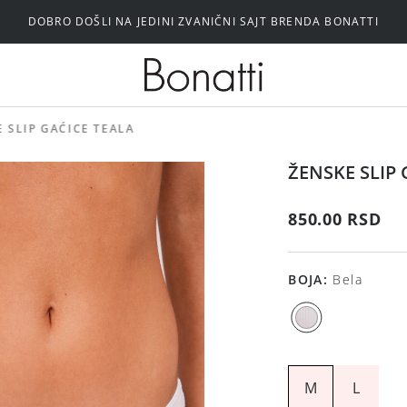
DOBRO DOŠLI NA JEDINI ZVANIČNI SAJT BRENDA BONATTI
Silikonski i samolepljivi brushalteri
 SLIP GAĆICE TEALA
ŽENSKE SLIP 
850.00 RSD
BOJA
:
Bela
M
L