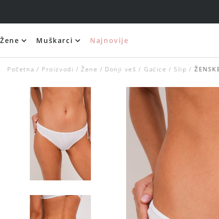
Žene
Muškarci
Najnovije
Početna
Proizvodi
Žene
Donji veš
Gaćice
Slip
ŽENSKE