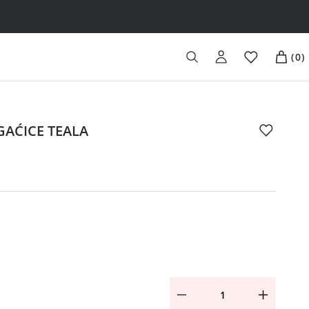
(
0
)
GAĆICE TEALA