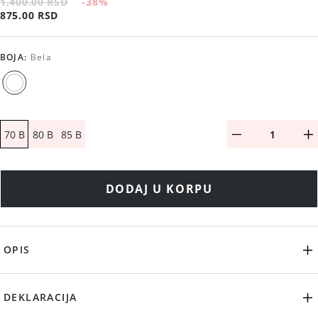
1,400.00 RSD
-38
%
875.00 RSD
BOJA
:
Bela
70 B
80 B
85 B
DODAJ U KORPU
OPIS
DEKLARACIJA