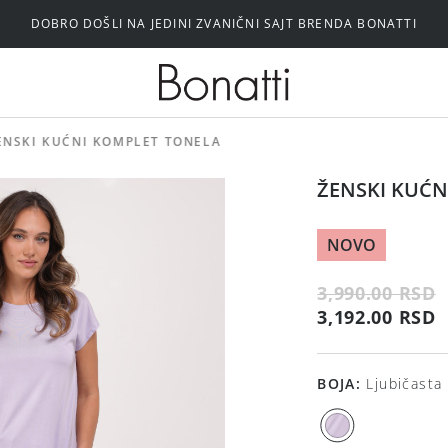
DOBRO DOŠLI NA JEDINI ZVANIČNI SAJT BRENDA BONATTI
Silikonski i samolepljivi brushalteri
ENSKI KUĆNI KOMPLET TONELA
ŽENSKI KUĆN
NOVO
3,990.00 RSD
3,192.00 RSD
BOJA
:
Ljubičasta