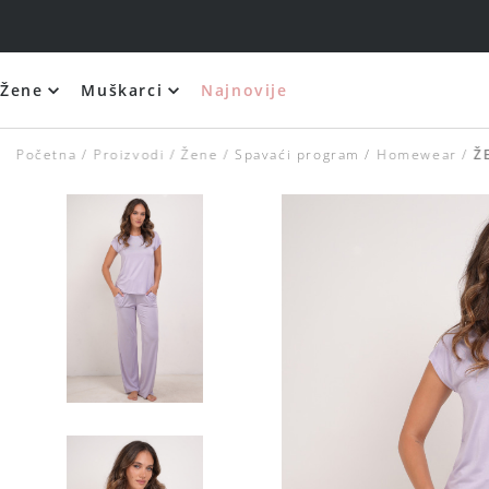
Žene
Muškarci
Najnovije
Početna
Proizvodi
Žene
Spavaći program
Homewear
Ž