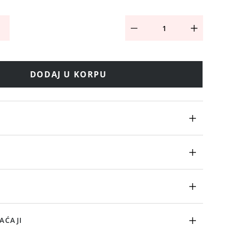
DODAJ U KORPU
AĆAJI