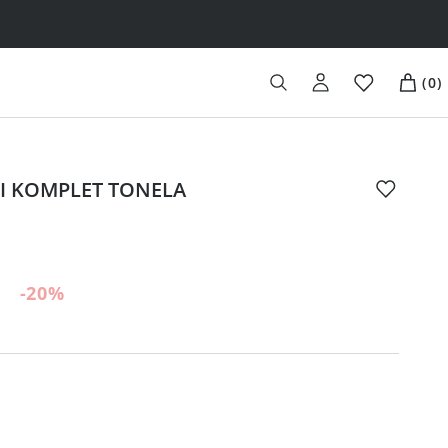
(
0
)
I KOMPLET TONELA
-20
%