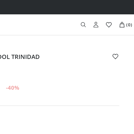
(
0
)
 DOL TRINIDAD
-40
%