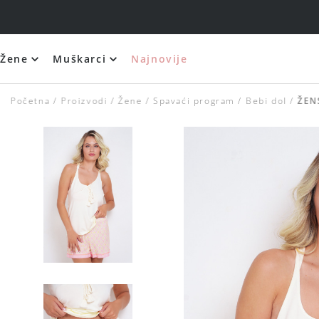
Žene
Muškarci
Najnovije
Početna
Proizvodi
Žene
Spavaći program
Bebi dol
ŽEN