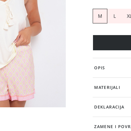
M
L
X
OPIS
MATERIJALI
DEKLARACIJA
ZAMENE I POVR