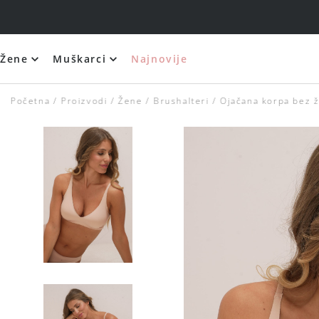
Žene
Muškarci
Najnovije
Početna
Proizvodi
Žene
Brushalteri
Ojačana korpa bez ž