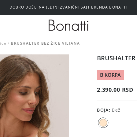
DOBRO DOŠLI NA JEDINI ZVANIČNI SAJT BRENDA BONATTI
Silikonski i samolepljivi brushalteri
ice
BRUSHALTER BEZ ŽICE VILIANA
BRUSHALTER 
B KORPA
2,390.00 RSD
BOJA
:
Bež