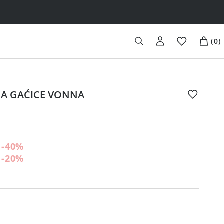
(
0
)
GA GAĆICE VONNA
-40
%
-20
%