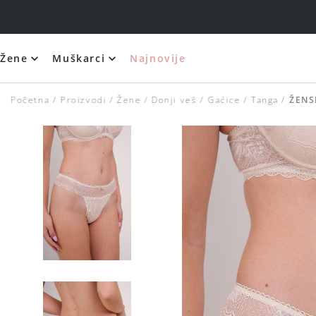
Žene
Muškarci
Najnovije
Početna
Proizvodi
Žene
Donji veš
Gaćice
Tanga
ŽENS