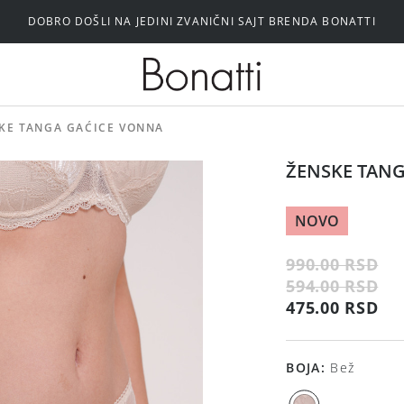
DOBRO DOŠLI NA JEDINI ZVANIČNI SAJT BRENDA BONATTI
Silikonski i samolepljivi brushalteri
KE TANGA GAĆICE VONNA
ŽENSKE TAN
NOVO
990.00 RSD
594.00 RSD
475.00 RSD
BOJA
:
Bež