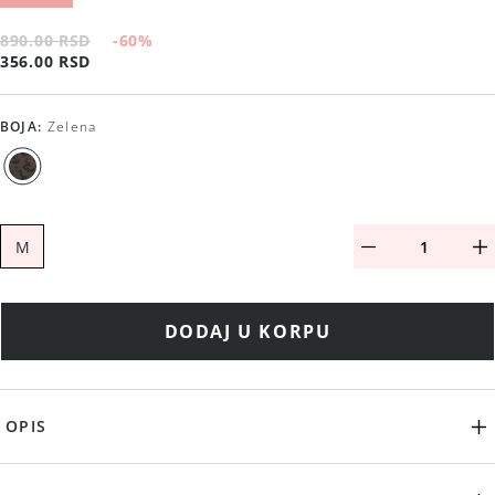
890.00 RSD
-60
%
356.00 RSD
BOJA
:
Zelena
M
DODAJ U KORPU
OPIS