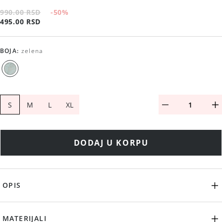
990.00 RSD
-50
%
495.00 RSD
BOJA
:
zelena
S
M
L
XL
DODAJ U KORPU
OPIS
MATERIJALI