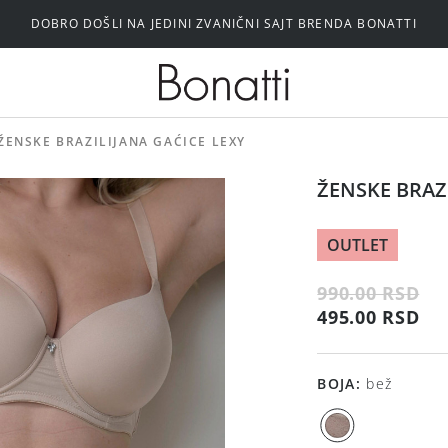
DOBRO DOŠLI NA JEDINI ZVANIČNI SAJT BRENDA BONATTI
Silikonski i samolepljivi brushalteri
ŽENSKE BRAZILIJANA GAĆICE LEXY
ŽENSKE BRAZ
OUTLET
990.00 RSD
495.00 RSD
BOJA
:
bež