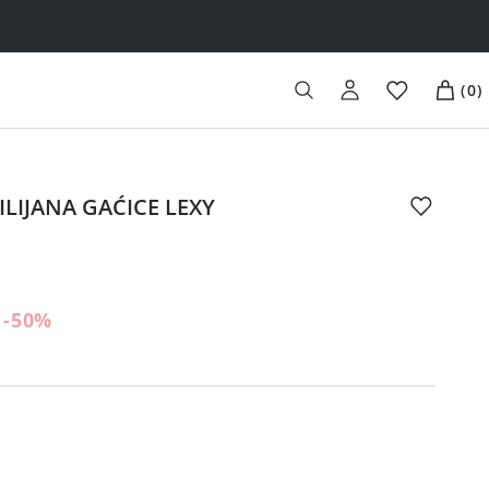
(
0
)
ILIJANA GAĆICE LEXY
-50
%