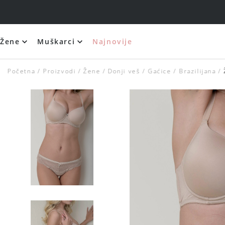
Žene
Muškarci
Najnovije
Početna
Proizvodi
Žene
Donji veš
Gaćice
Brazilijana